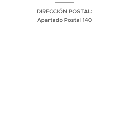
DIRECCIÓN POSTAL:
Apartado Postal 140
MOROCCO, IN 47963
NÚMERO DE FAX: (219) 285-6726
NÚMERO DE TELÉFONO: (219) 285-2246
Contactos de la
Oficina Principal:
,
TRISHA DRAIN
DIRECTORA EJECUTIVA