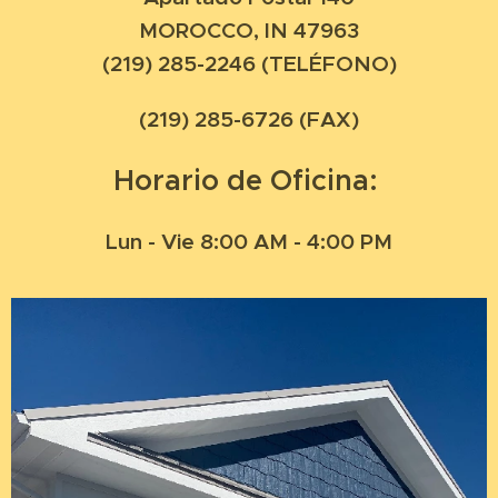
MOROCCO, IN 47963
(219) 285-2246 (TELÉFONO)
(219) 285-6726 (FAX)
Horario de Oficina:
Lun - Vie 8:00 AM - 4:00 PM